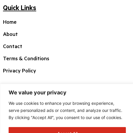
Quick Links
Home
About
Contact
Terms & Conditions
Privacy Policy
Corporate HQ
We value your privacy
3 West Highwood Drive, Suite 100 Tewksbury
We use cookies to enhance your browsing experience,
MA 01876
serve personalized ads or content, and analyze our traffic.
By clicking "Accept All", you consent to our use of cookies.
+1 800 225 1633